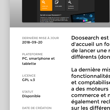
Doosearch est
DERNIÈRE MISE À JOUR
2018-09-20
d'accueil un fo
de lancer une 
PLATEFORME
différents (do
PC, smartphone et
tablette
La dernière mi
fonctionnalité
LICENCE
GPL v.3
et comptabilis
a des moteurs 
STATUT
commerce et m
Disponible
également rech
sur les différ
DATE DE CRÉATION