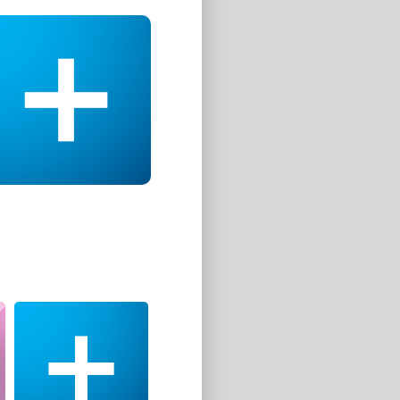
Voir plus
Cliquez ici pour voir
tous mes projets.
Full love
Fonds d'écrans
Cliquez ici pour
Cliquez ici pour
afficher l'image
voir tous les
fonds d'écran