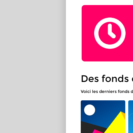
Des fonds 
Doochronos
Voici les derniers fonds 
Vous avez besoin
d'un minuteur ?
U
e
C
a