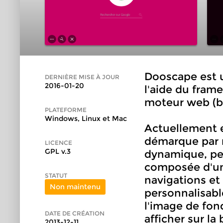
Dooscape est 
DERNIÈRE MISE À JOUR
2016-01-20
l'aide du fra
moteur web (b
PLATEFORME
Windows, Linux et Mac
Actuellement e
démarque par r
LICENCE
GPL v.3
dynamique, per
composée d'un
STATUT
navigations et
Non maintenu
personnalisabl
l'image de fond
DATE DE CRÉATION
afficher sur la
2013-12-11